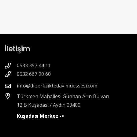
İletişim
0533 357 44 11
0532 667 90 60
info@drzerfiziktedavimuessesi.com
Türkmen Mahallesi Günhan Arın Bulvarı
12 B Kuşadası / Aydın 09400
Kuşadası Merkez ->