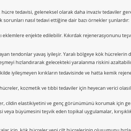
hücre tedavisi, geleneksel olarak daha invaziv tedaviler ger
sorunları nasıl tedavi ettiğine dair bazı örnekler şunlardır:
ı eklemlere enjekte edilebilir. Kıkırdak rejenerasyonunu teşvi
yan tendonlar yavaş iyileşir. Yaralı bölgeye kök hücrelerin
eşmeyi hızlandırarak gelecekteki yaralanma riskini azaltabilir
ilde iyileşmeyen kırıkların tedavisinde ve hatta kemik rejen
creler, kozmetik ve tıbbi tedaviler için heyecan verici olası
r, cildin elastikiyetini ve genç görünümünü korumak için gere
si veya büyümesini teşvik eden topikal uygulamalar, kırışıklı
ralar için, kök hücreler yeni cilt hücrelerinin oluşumunu hız