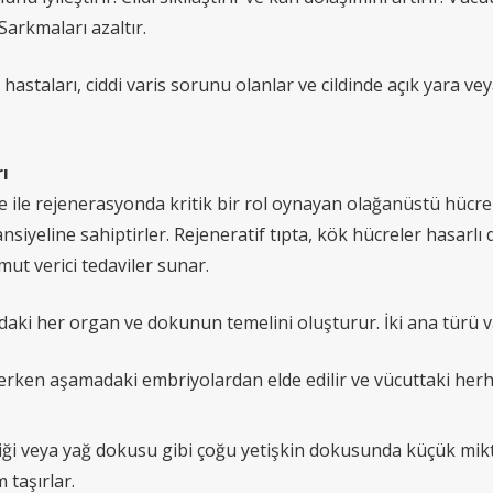
 Sarkmaları azaltır.
hastaları, ciddi varis sorunu olanlar ve cildinde açık yara ve
ı
 ile rejenerasyonda kritik bir rol oynayan olağanüstü hücrel
siyeline sahiptirler. Rejeneratif tıpta, kök hücreler hasarlı
mut verici tedaviler sunar.
ki her organ ve dokunun temelini oluşturur. İki ana türü va
erken aşamadaki embriyolardan elde edilir ve vücuttaki he
liği veya yağ dokusu gibi çoğu yetişkin dokusunda küçük mikt
 taşırlar.