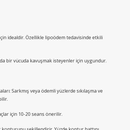
n idealdir. Özellikle lipoödem tedavisinde etkili
ormda bir vücuda kavuşmak isteyenler için uygundur.
aları: Sarkmış veya ödemli yüzlerde sıkılaşma ve
lir.
çlar için 10-20 seans önerilir.
cut konturunu şekillendirir. Yüzde kontur hattını