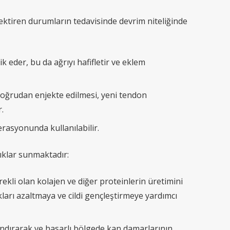
ektiren durumların tedavisinde devrim niteliğinde
k eder, bu da ağrıyı hafifletir ve eklem
 doğrudan enjekte edilmesi, yeni tendon
.
erasyonunda kullanılabilir.
lıklar sunmaktadır:
kli olan kolajen ve diğer proteinlerin üretimini
kları azaltmaya ve cildi gençleştirmeye yardımcı
landırarak ve hasarlı bölgede kan damarlarının