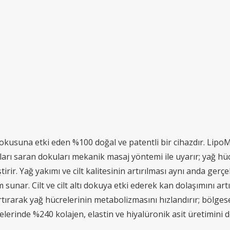
 dokusuna etki eden %100 doğal ve patentli bir cihazdır. Lipo
ları saran dokuları mekanik masaj yöntemi ile uyarır; yağ hücre
ştirir. Yağ yakımı ve cilt kalitesinin artırılması aynı anda gerçe
sunar. Cilt ve cilt altı dokuya etki ederek kan dolaşımını artır
tırarak yağ hücrelerinin metabolizmasını hızlandırır; bölgese
ücrelerinde %240 kolajen, elastin ve hiyalüronik asit üretimini 