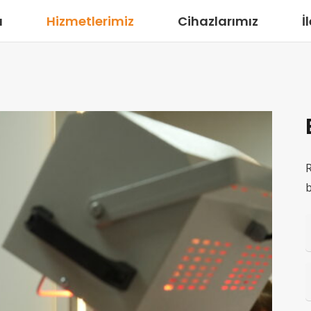
a
Hizmetlerimiz
Cihazlarımız
İ
R
b