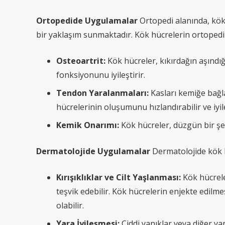
Ortopedide Uygulamalar
Ortopedi alanında, kök 
bir yaklaşım sunmaktadır. Kök hücrelerin ortopedik 
Osteoartrit:
Kök hücreler, kıkırdağın aşındığ
fonksiyonunu iyileştirir.
Tendon Yaralanmaları:
Kasları kemiğe bağla
hücrelerinin oluşumunu hızlandırabilir ve iyil
Kemik Onarımı:
Kök hücreler, düzgün bir şek
Dermatolojide Uygulamalar
Dermatolojide kök hü
Kırışıklıklar ve Cilt Yaşlanması:
Kök hücrele
teşvik edebilir. Kök hücrelerin enjekte edilme
olabilir.
Yara İyileşmesi:
Ciddi yanıklar veya diğer ya