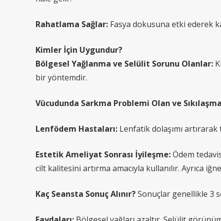
Rahatlama Sağlar:
Fasya dokusuna etki ederek kas 
Kimler İçin Uygundur?
Bölgesel Yağlanma ve Selülit Sorunu Olanlar:
Ki
bir yöntemdir.
Vücudunda Sarkma Problemi Olan ve Sıkılaşmak
Lenfödem Hastaları:
Lenfatik dolaşımı artırarak t
Estetik Ameliyat Sonrası İyileşme:
Ödem tedavisi
cilt kalitesini artırma amacıyla kullanılır. Ayrıca i
Kaç Seansta Sonuç Alınır?
Sonuçlar genellikle 3 se
Faydaları:
Bölgesel yağları azaltır. Selülit görünümü