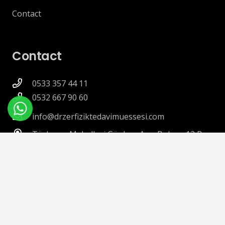
Contact
Contact
0533 357 44 11
0532 667 90 60
info@drzerfiziktedavimuessesi.com
Türkmen Mahallesi Günhan Arın Bulvarı 12 B
Kuşadası / Aydın 09400
Kuşadası Merkez ->
Last Update 02.01.2026 © Web Developer –
Veysel
TOPCU 🔱