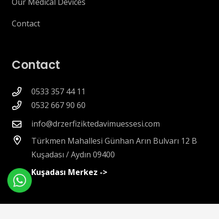
Our Medical Devices
Contact
Contact
0533 357 44 11
0532 667 90 60
info@drzerfiziktedavimuessesi.com
Türkmen Mahallesi Günhan Arın Bulvarı 12 B
Kuşadası / Aydın 09400
Kuşadası Merkez ->
Last Update 02.01.2026 © Web Developer –
Veysel