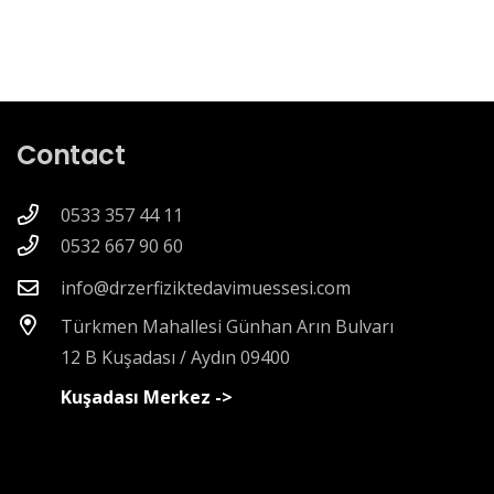
Contact
0533 357 44 11
0532 667 90 60
info@drzerfiziktedavimuessesi.com
Türkmen Mahallesi Günhan Arın Bulvarı
12 B Kuşadası / Aydın 09400
Kuşadası Merkez ->