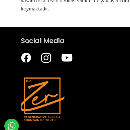
yaşam felsefesini benimsemekte; bu yaklaşımı tıbb
koymaktadır.
Social Media