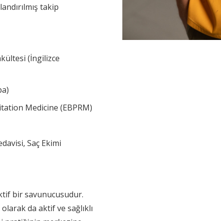
landırılmış takip
ültesi (İngilizce
pa)
litation Medicine (EBPRM)
davisi, Saç Ekimi
ktif bir savunucusudur.
larak da aktif ve sağlıklı